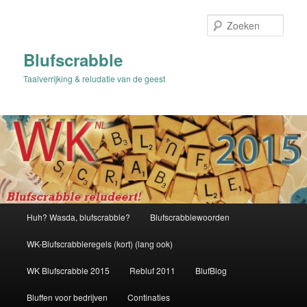
Spring
Spring
naar
naar
Zoek
de
de
primaire
secundaire
Blufscrabble
inhoud
inhoud
Taalverrijking & reludatie van de geest
Hoofdmenu
Huh? Wasda, blufscrabble?
Blufscrabblewoorden
WK-Blufscrabbleregels (kort) (lang ook)
WK Blufscrabble 2015
Rebluf 2011
BlufBlog
Bluffen voor bedrijven
Continaties