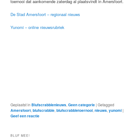
toernooi dat aankomende zaterdag al plaatsvindt in Amersfoort.
De Stad Amersfoort – regionaal nieuws
Yunomi – online nieuwsrubriek
Geplaatst in
Blufscrabblenieuws
,
Geen categorie
|
Getagged
Amersfoort
,
blufscrabble
,
blufscrabbletoernooi
,
nieuws
,
yunomi
|
Geef een reactie
BLUF MEE!