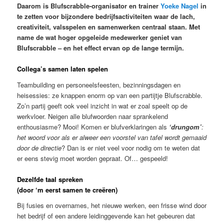
Daarom is Blufscrabble-organisator en trainer
Yoeke Nagel
in
te zetten voor bijzondere bedrijfsactiviteiten waar de lach,
creativiteit, valsspelen en samenwerken centraal staan. Met
name de wat hoger opgeleide medewerker geniet van
Blufscrabble – en het effect ervan op de lange termijn.
Collega’s samen laten spelen
Teambuilding en personeelsfeesten, bezinningsdagen en
heisessies: ze knappen enorm op van een partijtje Blufscrabble.
Zo’n partij geeft ook veel inzicht in wat er zoal speelt op de
werkvloer. Neigen alle blufwoorden naar sprankelend
enthousiasme? Mooi! Komen er blufverklaringen als
‘drungom’
:
het woord voor als er alweer een voorstel van tafel wordt gemaaid
door de directie
? Dan is er niet veel voor nodig om te weten dat
er eens stevig moet worden gepraat. Of… gespeeld!
Dezelfde taal spreken
(door ‘m eerst samen te creëren)
Bij fusies en overnames, het nieuwe werken, een frisse wind door
het bedrijf of een andere leidinggevende kan het gebeuren dat