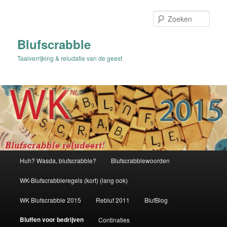
Spring
naar
Zoek
de
primaire
Blufscrabble
inhoud
Taalverrijking & reludatie van de geest
Hoofdmenu
Huh? Wasda, blufscrabble?
Blufscrabblewoorden
WK-Blufscrabbleregels (kort) (lang ook)
WK Blufscrabble 2015
Rebluf 2011
BlufBlog
Bluffen voor bedrijven
Continaties