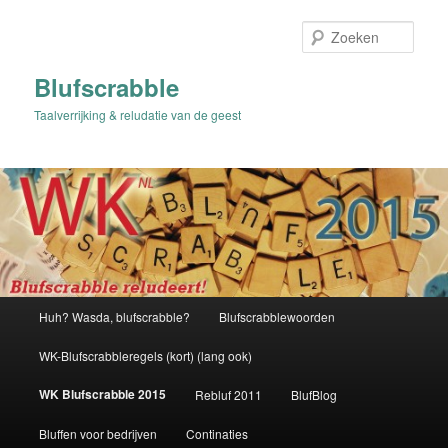
Spring
naar
Zoek
de
primaire
Blufscrabble
inhoud
Taalverrijking & reludatie van de geest
Hoofdmenu
Huh? Wasda, blufscrabble?
Blufscrabblewoorden
WK-Blufscrabbleregels (kort) (lang ook)
WK Blufscrabble 2015
Rebluf 2011
BlufBlog
Bluffen voor bedrijven
Continaties