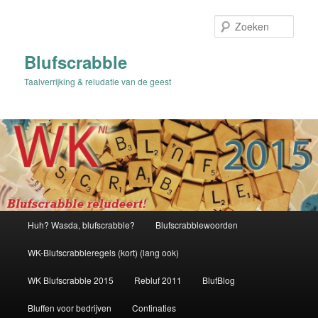
Spring
naar
Zoek
de
primaire
Blufscrabble
inhoud
Taalverrijking & reludatie van de geest
Hoofdmenu
Huh? Wasda, blufscrabble?
Blufscrabblewoorden
WK-Blufscrabbleregels (kort) (lang ook)
WK Blufscrabble 2015
Rebluf 2011
BlufBlog
Bluffen voor bedrijven
Continaties