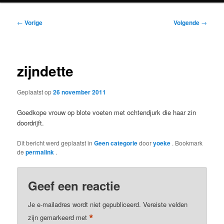
Bericht
←
Vorige
Volgende
→
navigatie
zijndette
Geplaatst op
26 november 2011
Goedkope vrouw op blote voeten met ochtendjurk die haar zin
doordrijft.
Dit bericht werd geplaatst in
Geen categorie
door
yoeke
. Bookmark
de
permalink
.
Geef een reactie
Je e-mailadres wordt niet gepubliceerd.
Vereiste velden
*
zijn gemarkeerd met