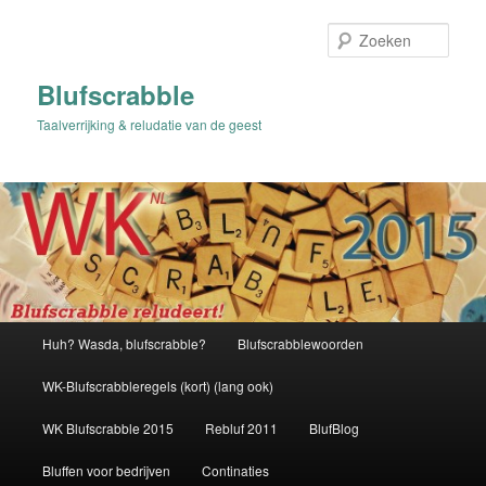
Spring
naar
Zoek
de
primaire
Blufscrabble
inhoud
Taalverrijking & reludatie van de geest
Hoofdmenu
Huh? Wasda, blufscrabble?
Blufscrabblewoorden
WK-Blufscrabbleregels (kort) (lang ook)
WK Blufscrabble 2015
Rebluf 2011
BlufBlog
Bluffen voor bedrijven
Continaties