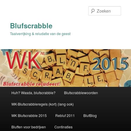
Spring
naar
Zoek
de
primaire
Blufscrabble
inhoud
Taalverrijking & reludatie van de geest
Hoofdmenu
Huh? Wasda, blufscrabble?
Blufscrabblewoorden
WK-Blufscrabbleregels (kort) (lang ook)
WK Blufscrabble 2015
Rebluf 2011
BlufBlog
Bluffen voor bedrijven
Continaties