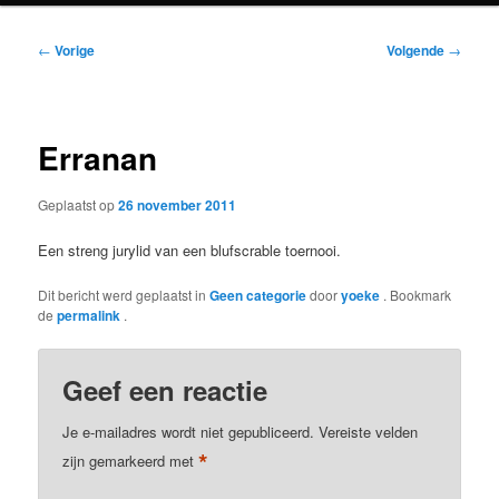
Bericht
←
Vorige
Volgende
→
navigatie
Erranan
Geplaatst op
26 november 2011
Een streng jurylid van een blufscrable toernooi.
Dit bericht werd geplaatst in
Geen categorie
door
yoeke
. Bookmark
de
permalink
.
Geef een reactie
Je e-mailadres wordt niet gepubliceerd.
Vereiste velden
*
zijn gemarkeerd met