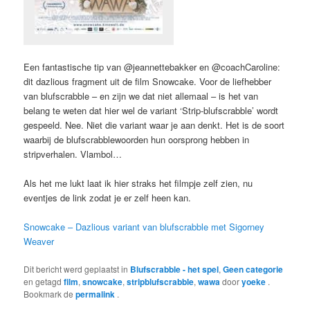
Een fantastische tip van @jeannettebakker en @coachCaroline:
dit dazlious fragment uit de film Snowcake. Voor de liefhebber
van blufscrabble – en zijn we dat niet allemaal – is het van
belang te weten dat hier wel de variant ‘Strip-blufscrabble’ wordt
gespeeld. Nee. Niet die variant waar je aan denkt. Het is de soort
waarbij de blufscrabblewoorden hun oorsprong hebben in
stripverhalen. Vlambol…
Als het me lukt laat ik hier straks het filmpje zelf zien, nu
eventjes de link zodat je er zelf heen kan.
Snowcake – Dazlious variant van blufscrabble met Sigorney
Weaver
Dit bericht werd geplaatst in
Blufscrabble - het spel
,
Geen categorie
en getagd
film
,
snowcake
,
stripblufscrabble
,
wawa
door
yoeke
.
Bookmark de
permalink
.