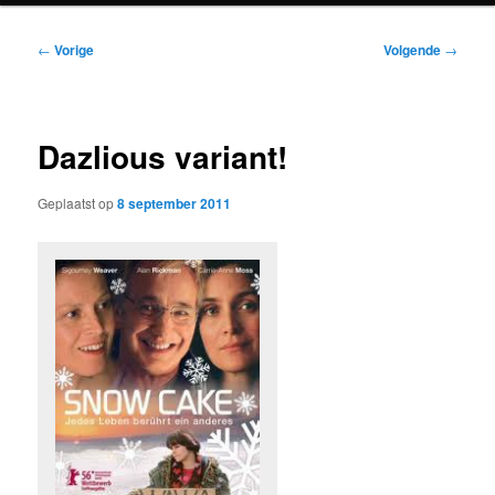
Bericht
←
Vorige
Volgende
→
navigatie
Dazlious variant!
Geplaatst op
8 september 2011