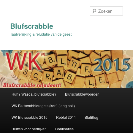
Spring
naar
Zoek
de
primaire
Blufscrabble
inhoud
Taalverrijking & reludatie van de geest
Hoofdmenu
Huh? Wasda, blufscrabble?
Blufscrabblewoorden
WK-Blufscrabbleregels (kort) (lang ook)
WK Blufscrabble 2015
Rebluf 2011
BlufBlog
Bluffen voor bedrijven
Continaties